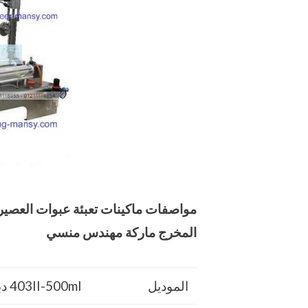
مواصفات
ماكينات تعبئة عبوات العصي
المخرج ماركة مهندس منسي
الموديل
403II-500ml دبل اي ثنائية المخرج ماركة مهندس منسي