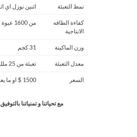
نمط التعبئة
اثنين نوزل اي ا
كفاءة الطاقه
من 1600 عبوة او كيس حتي 3400 عبوه او كيس في الساعة
الانتاجية
وزن الماكينة
31 كجم
معدل التعبئة
تعبئة من 25 ملليلتر حتي 500 ملليلتر لكل نوزل
السعر
1500 $ او ما يعادله بالجنيه المصرى
مع تحياتنا و تمنياتنا بالت