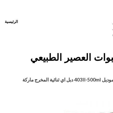
الرئيسية
01 –
012
بوات العصير الطبيعي
Posted
أغسطس 27, 2020
engmansy
by
on
موديل
403II-500ml
دبل اي ثنائية المخرج ماركة