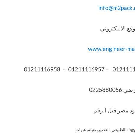
info@m2pack.
قع الاليكتروني
www.engineer-ma
022588005
Tag
الطبيعي
,
العصير
,
تعبئة
,
عبوات