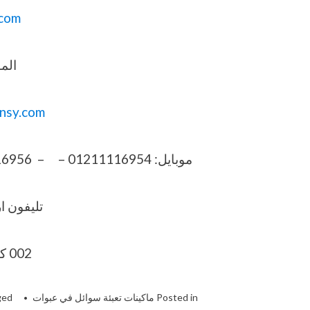
com
المو
nsy.com
موبايل: 01211116954 – – 01211116956 – 01211116957 – 01211116958
تليفون ارضي 6
002 كود مصر قبل الرقم
Posted in
ماكينات تعبئة سوائل في عبوات
ged