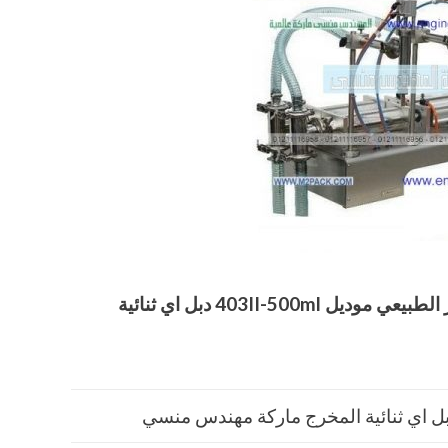
ر الطبيعي
موديل
403II-500ml
دبل اي ثنائية