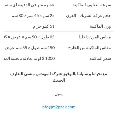
سرعة التغليف للماكينة
عشره متر فى الدقيقة اى ستمائة 
حجم غرفة الشرنك – الفرن
25 سم × 45 سم × 80 سم
وزن الماكينة
51 كيلو جرام
مقاس الفرن داخليا
85 طول × 50 سم × عرض × 35 سم ارتفاع
مقاس الماكينه من الخارج
150 سم طول × 65 سم عرض × 120 سم ارتفاع
سعر الماكينة
1000 $ او ما يعادله بالجنيه المصرى
مع تحياتنا و تمنياتنا بالتوفيق شركة المهندس منسي للتغليف
الحديث
ايميل:
info@m2pack.com