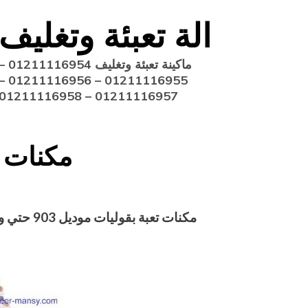
Ski
الة تعبئة وتغليف
t
conten
ماكينة تعبئة وتغليف 211116954
11116955 – 01211116956 –
01211116957 – 01211116958
مكنات ت
مكنات تعبة بقوليات موديل 903 حتي واحد كيلو ماركة مهندس منسي