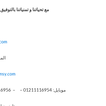
مع تحياتنا و تمنياتنا بالت
com
المو
nsy.com
موبايل: 01211116954 – – 01211116956 – 01211116957 – 01211116958
تليفون ارضي 6