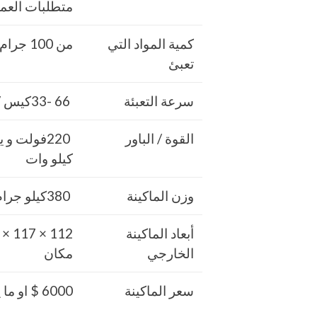
متطلبات العم
كمية المواد التي
من 100 جرام حتي 1000 جرام واحد كيلو
تعبئ
سرعة التعبئة
66 -33كيس / دقيقة و لمادة التغليف اعتبار في السرعه
القوة / الباور
كيلو وات
وزن الماكينة
380كيلو جرام و يمكن فك الماكينة و تركيبها في اي مكان
أبعاد الماكينة
الخارجي
مكان
سعر الماكينة
6000 $ او ما يعادله بالجنيه المصرى