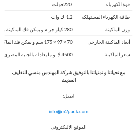
قوة الكهرباء
220فولت
طاقة الكهرباء المستهلكه
1.2 ك وات
وزن الماكينة
280 كيلو جرام و يمكن فك الماكينة و تركيبها في اي مكان
أبعاد الماكينة الخارجي
70 × 97 × 175 سم و يمكن فك الماكينة و تركيبها في اي مكان
سعر الماكينة
4500 $ او ما يعادله بالجنيه المصرى
مع تحياتنا و تمنياتنا بالتوفيق شركة المهندس منسي للتغليف
الحديث
ايميل:
info@m2pack.com
الموقع الاليكتروني