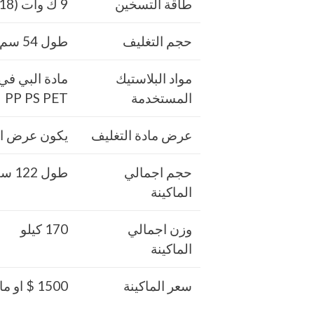
طاقة التسخين
9 ك وات (18 سخان ×500 وات)
حجم التغليف
طول 54 سم × عرض 39 سم
مواد البلاستيك
المستخدمة
PP PS PET
عرض مادة التغليف
يكون عرض الرول
حجم اجمالي
طول 122 سم × 102 سم عرض × 71 سم ارتفاع
الماكينة
وزن اجمالي
170 كيلو
الماكينة
سعر الماكينة
1500 $ او ما يعادله بالجنيه المصرى