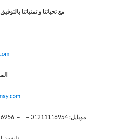
مع تحياتنا و تمنياتنا بالت
com
المو
nsy.com
موبايل: 01211116954 – – 01211116956 – 01211116957 – 01211116958
تليفون ارضي 6