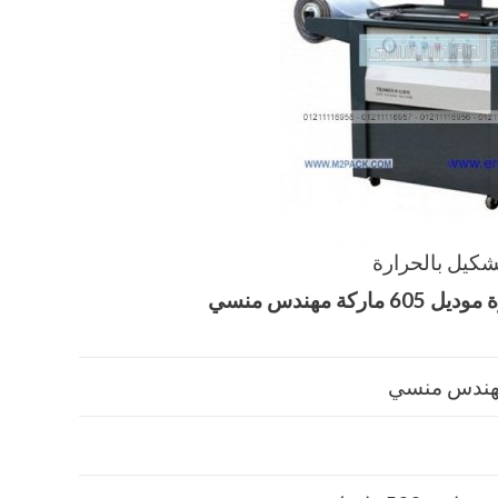
شكيل بالحرارة
ة
موديل 605 ماركة مهندس منسي