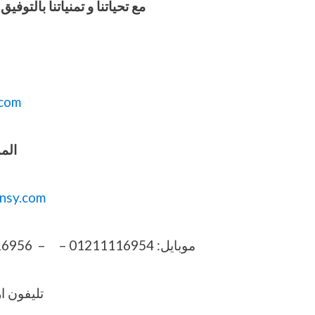
مع تحياتنا و تمنياتنا بالت
com
المو
nsy.com
موبايل: 01211116954 – – 01211116956 – 01211116957 – 01211116958
تليفون ارضي 6