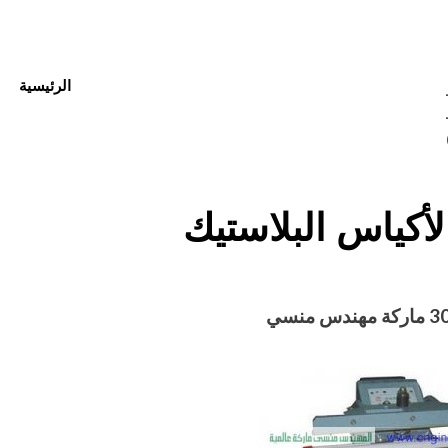
الرئيسية
01 –
012
أكياس البلاستيك‏
Posted
أغسطس 27, 2020
engmansy
by
on
3
ماركة مهندس منسي