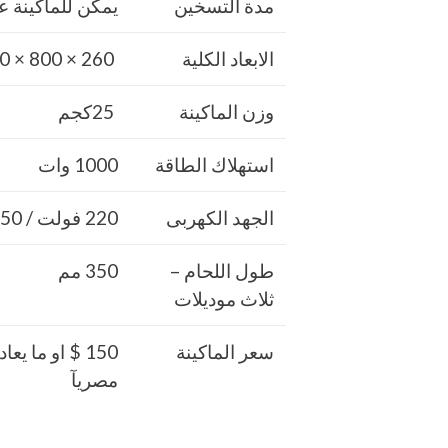
مدة التسخين
يمكن للماكينة عمل 12 ضربة فى الدقيقة اى 20
الابعاد الكلية
260 × 800 × 550ملم
وزن الماكينة
25كجم
استهلاك الطاقة
1000 وات
الجهد الكهربى
220 فولت / 50 هرتز
طول اللحام –
350 مم
ثلاث موديلات
سعر الماكينة
150 $ او ما يعا
مصريآ