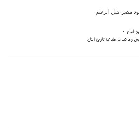
 انتاج
س وماكينات طباعة تاريخ انتاج