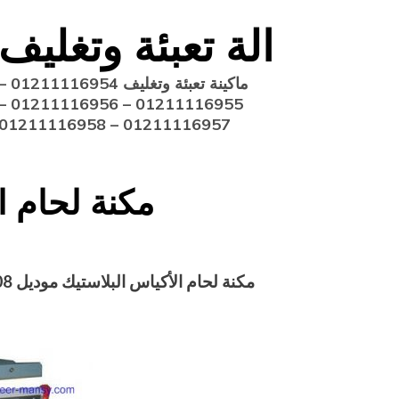
Ski
الة تعبئة وتغليف
t
conten
ماكينة تعبئة وتغليف 211116954
11116955 – 01211116956 –
01211116957 – 01211116958
مكنة لحام ال
مكنة لحام الأكياس البلاستيك‏
موديل
08