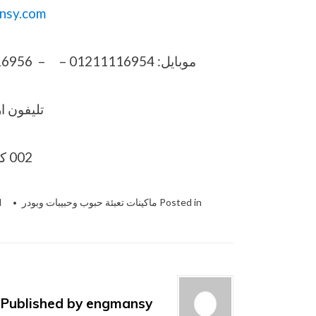
nsy.com
موبايل: 01211116954 – – 01211116956 – 01211116957 – 01211116958
تليفون ارضي 6
002 كود مصر قبل الرقم
Posted in
ماكينات تعبئة حبوب وحبيبات وبودر
d
Published by
engmansy