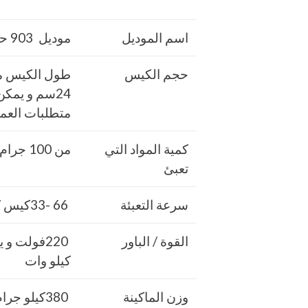
اسم الموديل
موديل 903 حتي واحد كيلو ماركة مهندس منسي
حجم الكيس
24سم و يم
متطلبات العم
كمية المواد التي
من 100 جرام حتي 1000 جرام واحد كيلو
تعبئ
سرعة التعبئة
66 -33كيس / دقيقة و لمادة التغليف اعتبار في السرعه
القوة / الباور
كيلو وات
وزن الماكينة
380كيلو جرام و يمكن فك الماكينة و تركيبها في اي مكان