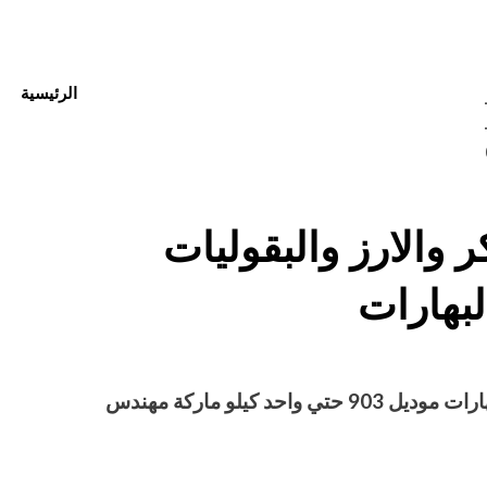
الرئيسية
01 –
012
 والارز والبقوليات
لبهارات
Posted
أغسطس 27, 2020
engmansy
by
on
مكن تعبئه سكر والارز والبقوليات والبهارات موديل 903 حتي واحد كيلو ماركة مهندس