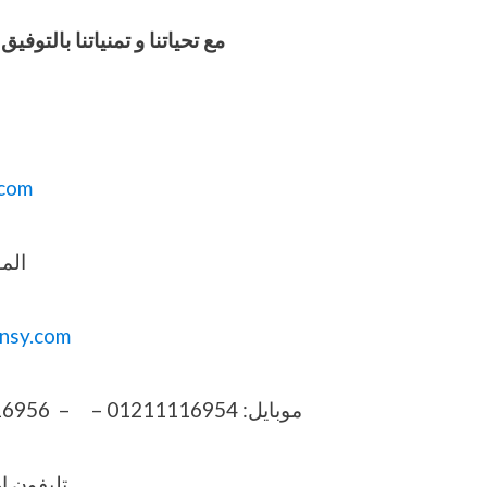
مع تحياتنا و تمنياتنا بالت
com
المو
nsy.com
موبايل: 01211116954 – – 01211116956 – 01211116957 – 01211116958
تليفون ارضي 6