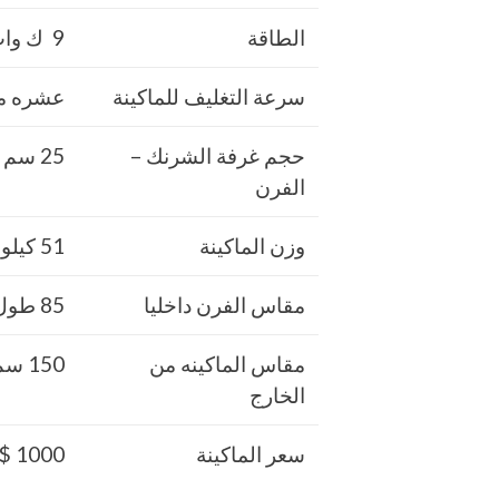
الطاقة
9 ك وات
سرعة التغليف للماكينة
عشره مت
حجم غرفة الشرنك –
25 سم × 45 سم × 80 سم
الفرن
وزن الماكينة
51 كيلو جرام
مقاس الفرن داخليا
85 طول × 50 سم × عرض × 35 سم ارتفاع
مقاس الماكينه من
150 سم طول × 65 سم عرض × 120 سم ارتفاع
الخارج
سعر الماكينة
1000 $ او ما يعادله بالجنيه المصرى