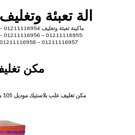
Ski
الة تعبئة وتغليف
t
conten
ماكينة تعبئة وتغليف 211116954
11116955 – 01211116956 –
01211116957 – 01211116958
مكن تغلي
مكن تغليف علب بلاستيك
موديل 105 ماركة مهندس منسي