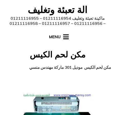
Ski
الة تعبئة وتغليف
t
conten
ماكينة تعبئة وتغليف 01211116954 – 01211116955
– 01211116956 – 01211116957 – 01211116958
MENU
مكن لحم الكيس
Posted
أغسطس 27, 2020
engmansy
by
مكن لحم الكيس موديل 301 ماركة مهندس منسي
on