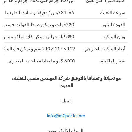
كمية المواد التي تعبئ
من 100 جرام حتي 1000 جرام واحد كيلو
سرعة التعبئة
66 -33كيس / دقيقة و لمادة التغليف اعتبار في السرعه
القوة / الباور
220فولت و يمكن ضبط الفولت حسب الكهرباء المتاحه 2.5 كيلو وات
وزن الماكينة
380كيلو جرام و يمكن فك الماكينة و تركيبها في اي مكان
أبعاد الماكينة الخارجي
112 × 117 × 210 سم و يمكن فك الماكينة و تركيبها في اي مكان
سعر الماكينة
6000 $ او ما يعادله بالجنيه المصرى
مع تحياتنا و تمنياتنا بالتوفيق شركة المهندس منسي للتغليف
الحديث
ايميل:
info@m2pack.com
الموقع الاليكتروني