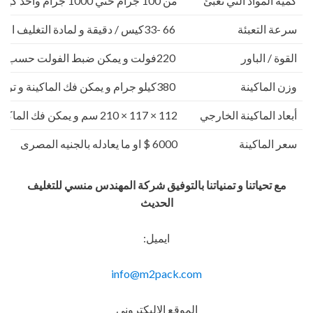
كمية المواد التي تعبئ
من 100 جرام حتي 1000 جرام واحد كيلو
سرعة التعبئة
66 -33كيس / دقيقة و لمادة التغليف اعتبار في السرعه
القوة / الباور
220فولت و يمكن ضبط الفولت حسب الكهرباء المتاحه 2.5 كيلو وات
وزن الماكينة
380كيلو جرام و يمكن فك الماكينة و تركيبها في اي مكان
أبعاد الماكينة الخارجي
112 × 117 × 210 سم و يمكن فك الماكينة و تركيبها في اي مكان
سعر الماكينة
6000 $ او ما يعادله بالجنيه المصرى
مع تحياتنا و تمنياتنا بالتوفيق شركة المهندس منسي للتغليف
الحديث
ايميل:
info@m2pack.com
الموقع الاليكتروني