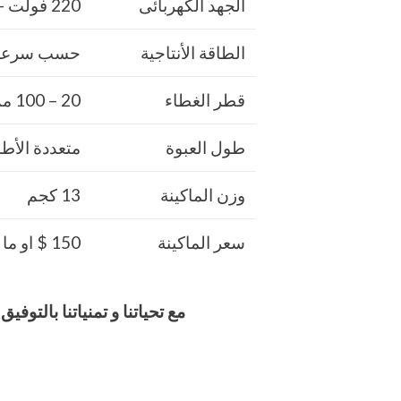
الجهد الكهربائى
220 فولت – 50/ 60 هرتز
الطاقة الأنتاجية
حسب سرعة 
قطر الغطاء
20 – 100 مم و يمكن زيادتها حسب طلب العميل
طول العبوة
متعددة الأط
وزن الماكينة
13 كجم
سعر الماكينة
150 $ او ما يعادله بالجنيه المصرى
مع تحياتنا و تمنياتنا بالت