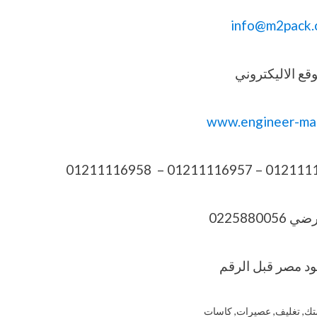
info@m2pack.
قع الاليكتروني
www.engineer-ma
022588005
تك
,
تغليف
,
عصيرات
,
كاسات