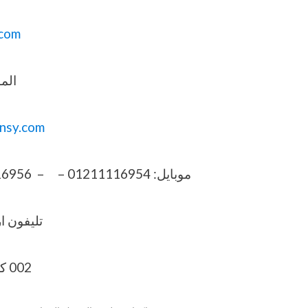
com
المو
nsy.com
موبايل: 01211116954 – – 01211116956 – 01211116957 – 01211116958
تليفون ارضي 6
002 كود مصر قبل الرقم