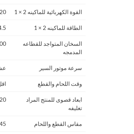
القوة الكهربائية للماكينه 2 × 1
- 60-50 HZ
الطاقة للماكينه 2 × 1
.5 KW
السخان المتواجد للقطاعه
00 W
المدمجه
سرعة موتور السير
عشر
وقت اللحام والقطع
اقل
ابعاد قصوى للمنتج المراد
20 × 40 × 80 س
تغليفه
مقاس القطع واللحام
45 سم طول × 50 سم عر