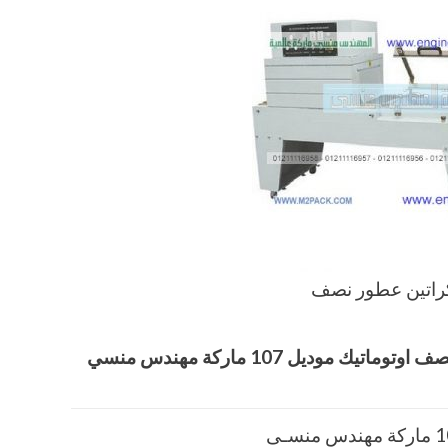
كراتين عطور نصف
صف اوتوماتيك
موديل 107 ماركة مهندس منسي
دس منسـى