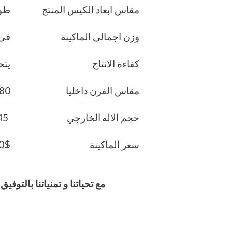
مقاس ابعاد الكيس المنتج
طول 35 سم × 45 سم
وزن اجمالى الماكينة
فى ح
كفاءة الانتاج
يتح
مقاس الفرن داخليا
80 سم طول × 40 سم عرض × 25 سم ارت
حجم الاله الخارجي
245 طول × 70 عرض × 140 ارتفاع
سعر الماكينة
700$ او ما يعاد
مع تحياتنا و تمنياتنا بالت