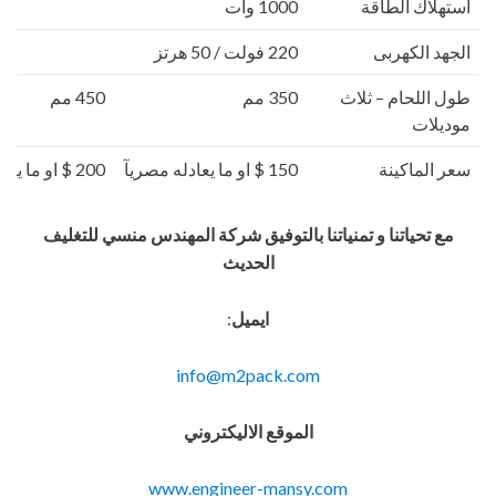
استهلاك الطاقة
1000 وات
الجهد الكهربى
220 فولت / 50 هرتز
طول اللحام – ثلاث
350 مم
450 مم
موديلات
سعر الماكينة
150 $ او ما يعادله مصريآ
200 $ او ما يعادله مصريآ
مع تحياتنا و تمنياتنا بالتوفيق شركة المهندس منسي للتغليف
الحديث
ايميل
:
info@m2pack.com
الموقع الاليكتروني
www.engineer-mansy.com