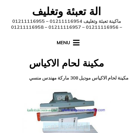
Ski
الة تعبئة وتغليف
t
conten
ماكينة تعبئة وتغليف 01211116954 – 01211116955
– 01211116956 – 01211116957 – 01211116958
MENU
مكينة لحام الاكياس
Posted
أغسطس 27, 2020
engmansy
by
مكينة لحام الاكياس
موديل
308
ماركة مهندس منسي
on