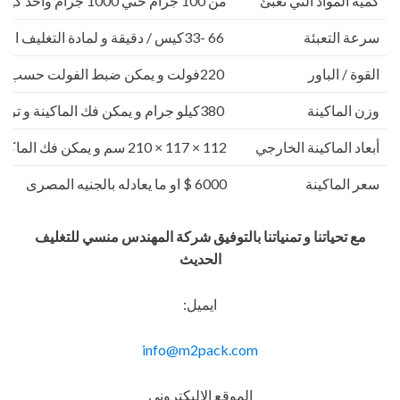
كمية المواد التي تعبئ
من 100 جرام حتي 1000 جرام واحد كيلو
سرعة التعبئة
66 -33كيس / دقيقة و لمادة التغليف اعتبار في السرعه
القوة / الباور
220فولت و يمكن ضبط الفولت حسب الكهرباء المتاحه 2.5 كيلو وات
وزن الماكينة
380كيلو جرام و يمكن فك الماكينة و تركيبها في اي مكان
أبعاد الماكينة الخارجي
112 × 117 × 210 سم و يمكن فك الماكينة و تركيبها في اي مكان
سعر الماكينة
6000 $ او ما يعادله بالجنيه المصرى
مع تحياتنا و تمنياتنا بالتوفيق شركة المهندس منسي للتغليف
الحديث
ايميل:
info@m2pack.com
الموقع الاليكتروني