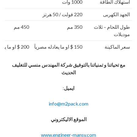
استهلاك الطاقة
1000 وات
الجهد الكهربى
220 فولت / 50 هرتز
طول اللحام – ثلاث
350 مم
450 مم
موديلات
سعر الماكينة
150 $ او ما يعادله مصريآ
200 $ او ما يعادله مصريآ
مع تحياتنا و تمنياتنا بالتوفيق شركة المهندس منسي للتغليف
الحديث
ايميل
:
info@m2pack.com
الموقع الاليكتروني
www.engineer-mansy.com