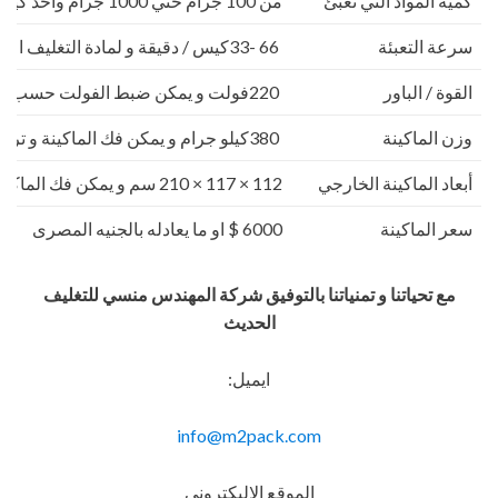
كمية المواد التي تعبئ
من 100 جرام حتي 1000 جرام واحد كيلو
سرعة التعبئة
66 -33كيس / دقيقة و لمادة التغليف اعتبار في السرعه
القوة / الباور
220فولت و يمكن ضبط الفولت حسب الكهرباء المتاحه 2.5 كيلو وات
وزن الماكينة
380كيلو جرام و يمكن فك الماكينة و تركيبها في اي مكان
أبعاد الماكينة الخارجي
112 × 117 × 210 سم و يمكن فك الماكينة و تركيبها في اي مكان
سعر الماكينة
6000 $ او ما يعادله بالجنيه المصرى
مع تحياتنا و تمنياتنا بالتوفيق شركة المهندس منسي للتغليف
الحديث
ايميل:
info@m2pack.com
الموقع الاليكتروني