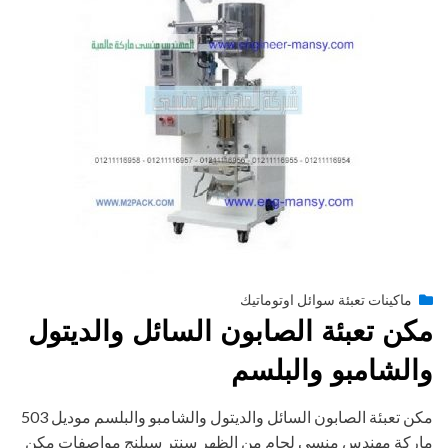
Posted
أغسطس 27, 2020
engmansy
by
ماكينات تعبئة سوائل اوتوماتيك
on
مكن تعبئة الصابون السائل والديتول
والشامبو والبلسم
مكن تعبئة الصابون السائل والديتول والشامبو والبلسم موديل 503
ماركة مهندس منسي لحام من الظهر سنتر سيلنج مواصفات مكن