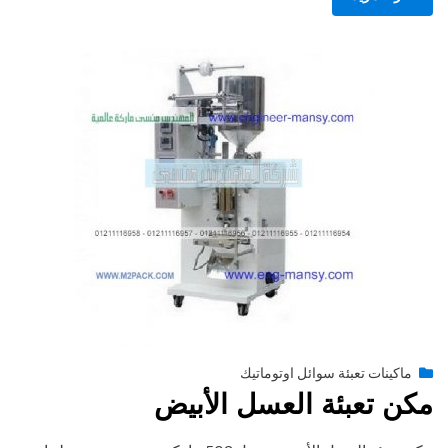
Posted
أغسطس 27, 2020
engmansy
by
ماكينات تعبئة سوائل اوتوماتيك
on
مكن تعبئة العسل الأبيض