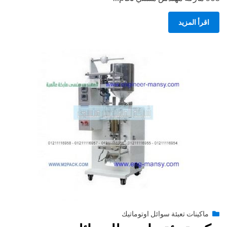
اقرأ المزيد
Posted
أغسطس 27, 2020
engmansy
by
ماكينات تعبئة سوائل اوتوماتيك
on