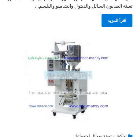
تعبئة الصابون السائل والديتول والشامبو والبلسم…
اقرأ المزيد
Posted
أغسطس 27, 2020
engmansy
by
ماكينات تعبئة سوائل اوتوماتيك