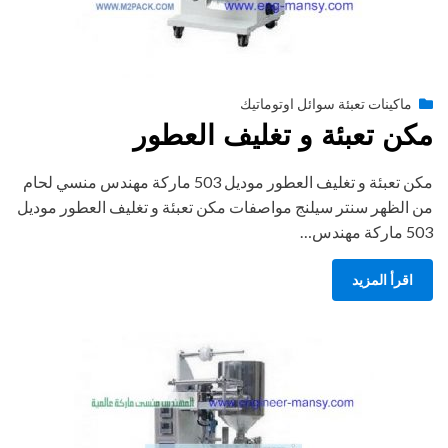
Posted
أغسطس 27, 2020
engmansy
by
ماكينات تعبئة سوائل اوتوماتيك
on
مكن تعبئة و تغليف العطور
مكن تعبئة و تغليف العطور موديل 503 ماركة مهندس منسي لحام
من الظهر سنتر سيلنج مواصفات مكن تعبئة و تغليف العطور موديل
503 ماركة مهندس…
اقرأ المزيد