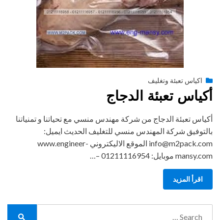
Posted
أغسطس 27, 2020
engmansy
by
اكياس تعبئة وتغليف
on
أكياس تعبئة الدجاج
أكياس تعبئة الدجاج من شركة مهندس منسي مع تحياتنا و تمنياتنا
بالتوفيق شركة المهندس منسي للتغليف الحديث ايميل:
info@m2pack.com الموقع الاليكتروني www.engineer-
mansy.com موبايل: 01211116954 –…
اقرأ المزيد
Search