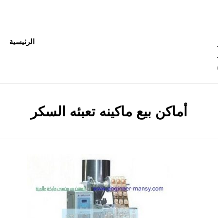
الرئيسية
01 –
012
:
الوسم
أماكن بيع ماكينه تعبئه السكر