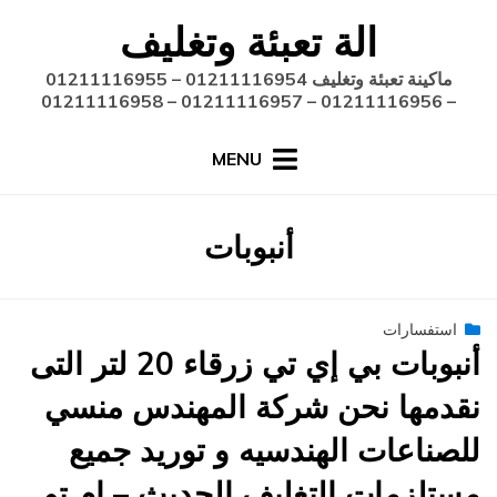
Ski
الة تعبئة وتغليف
t
conten
ماكينة تعبئة وتغليف 01211116954 – 01211116955
– 01211116956 – 01211116957 – 01211116958
MENU
:
الوسم
أنبوبات
Posted
أغسطس 27, 2020
engmansy
استفسارات
by
on
أنبوبات بي إي تي زرقاء 20 لتر التى
نقدمها نحن شركة المهندس منسي
للصناعات الهندسيه و توريد جميع
مستلزمات التغليف الحديث – ام تو