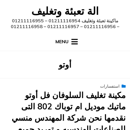
Ski
الة تعبئة وتغليف
t
conten
ماكينة تعبئة وتغليف 01211116954 – 01211116955
– 01211116956 – 01211116957 – 01211116958
MENU
:
أوتو
الوسم
Posted
أغسطس 27, 2020
engmansy
استفسارات
by
on
مكينة تغليف السلوفان فل أوتو
ماتيك موديل ام توباك 802 التى
نقدمها نحن شركة المهندس منسي
للصناعات الهندسيه و توريد جميع