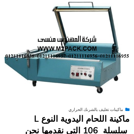
Posted
أكتوبر 21, 2015
engmansy
by
ماكينات تغليف بالشرنك الحراري
on
ماكينة اللحام اليدوية النوع L
سلسلة 106 التي نقدمها نحن