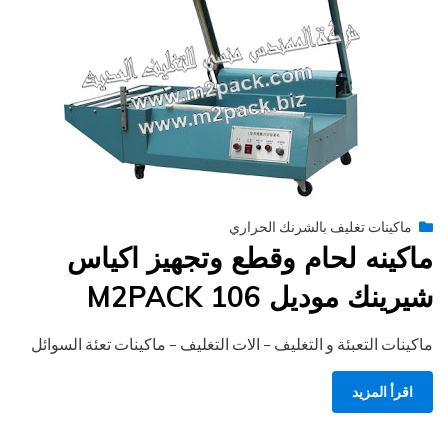
Posted
أغسطس 27, 2020
engmansy
by
ماكينات تغليف بالشرنك الحراري
on
ماكينه لحام وقطع وتجهيز اكياس
شيرينك موديل M2PACK 106
ماكينات التعبئة و التغليف – الات التغليف – ماكينات تعئة السوائل
اقرأ المزيد