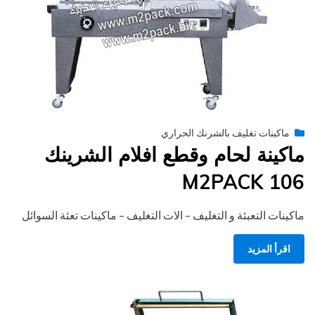
Posted
أغسطس 27, 2020
engmansy
by
ماكينات تغليف بالشرنك الحراري
on
ماكينة لحام وقطع افلام الشرينك
M2PACK 106
ماكينات التعبئة و التغليف – الات التغليف – ماكينات تعئة السوائل
اقرأ المزيد