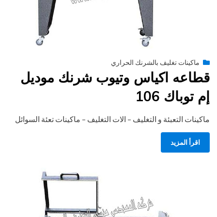
Posted
أغسطس 27, 2020
engmansy
by
ماكينات تغليف بالشرنك الحراري
on
قطاعه اكياس وتيوب شرنك موديل
إم توباك 106
ماكينات التعبئة و التغليف – الات التغليف – ماكينات تعئة السوائل
اقرأ المزيد